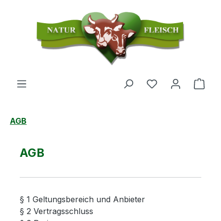
Zum Hauptinhalt springen
Du hast 0 Produ
Ware
AGB
AGB
§ 1 Geltungsbereich und Anbieter
§ 2 Vertragsschluss