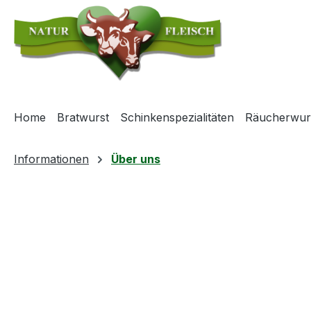
m Hauptinhalt springen
Zur Suche springen
Zur Hauptnavigation springen
Home
Bratwurst
Schinkenspezialitäten
Räucherwur
Informationen
Über uns