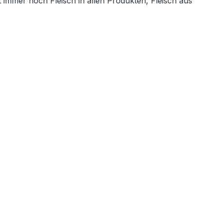
 immer noch Fleisch in allen Produkten, Fleisch aus