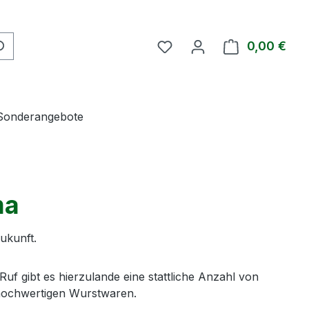
Du hast 0 Produkte auf 
0,00 €
Ware
Sonderangebote
ma
Zukunft.
f gibt es hierzulande eine stattliche Anzahl von
v hochwertigen Wurstwaren.