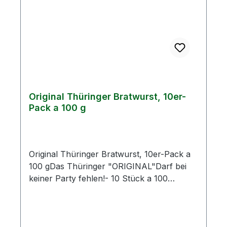
Original Thüringer Bratwurst, 10er-
Pack a 100 g
Original Thüringer Bratwurst, 10er-Pack a
100 gDas Thüringer "ORIGINAL"Darf bei
keiner Party fehlen!- 10 Stück a 100
gZutaten: Schweinefleisch 78 %, Speck,
Trinkwasser, Stabilisator E450,
Magermilchpulver, Gewürze,