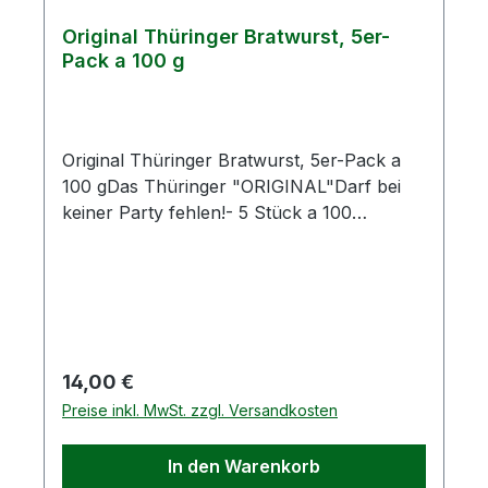
Original Thüringer Bratwurst, 5er-
Pack a 100 g
Original Thüringer Bratwurst, 5er-Pack a
100 gDas Thüringer "ORIGINAL"Darf bei
keiner Party fehlen!- 5 Stück a 100
gZutaten: Schweinefleisch 78 %, Speck,
Trinkwasser, Stabilisator E450,
Magermilchpulver, Gewürze,
NaturdarmAllergene:
MilcheiweißDurchschnittliche
NährwerteAngabe je 100 gBrennwert1140
Regulärer Preis:
14,00 €
kJBrennwert272 kcalFett25 g- davon
Preise inkl. MwSt. zzgl. Versandkosten
gesättigte Fettsäuren9,02
gKohlenhydrate0,28 g- davon Zucker0,27
In den Warenkorb
gEiweiß12,21 gSalz1,7 g