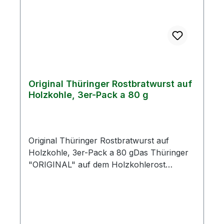
gKohlenhydrate0,28 g- davon Zucker0,27
gEiweiß12,21 gSalz1,7 g
Original Thüringer Rostbratwurst auf
Holzkohle, 3er-Pack a 80 g
Original Thüringer Rostbratwurst auf
Holzkohle, 3er-Pack a 80 gDas Thüringer
"ORIGINAL" auf dem Holzkohlerost
gebraten zum schnellen
Regenerieren.Einfach im heißen
Wasserbad, in der Mikrowelle oder in der
Pfanne.Darf bei keiner Party fehlen!Ihr