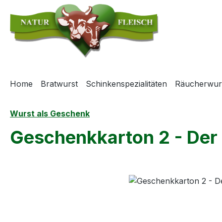
m Hauptinhalt springen
Zur Suche springen
Zur Hauptnavigation springen
Home
Bratwurst
Schinkenspezialitäten
Räucherwur
Wurst als Geschenk
Geschenkkarton 2 - Der 
Bildergalerie überspringen