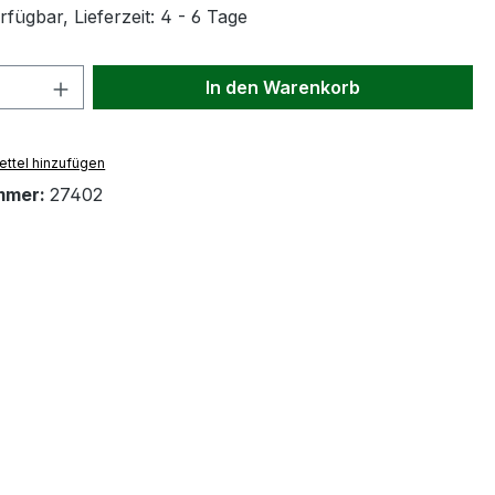
fügbar, Lieferzeit: 4 - 6 Tage
 Anzahl: Gib den gewünschten Wert ein 
In den Warenkorb
ttel hinzufügen
mmer:
27402